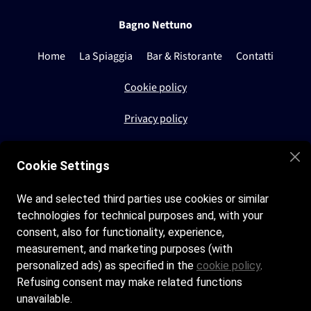
Bagno Nettuno
Home
La Spiaggia
Bar & Ristorante
Contatti
Cookie policy
Privacy policy
Orari di apertura
Cookie Settings
Spiaggia tutti i giorni dalle 9:00 alle 20:00
We and selected third parties use cookies or similar
technologies for technical purposes and, with your
Bar & Ristorante tutti i giorni dalle 9:00 alle 20:00
consent, also for functionality, experience,
measurement, and marketing purposes (with
personalized ads) as specified in the
cookie policy
.
Contatti
Refusing consent may make related functions
unavailable.
nettunoseaside@gmail.com